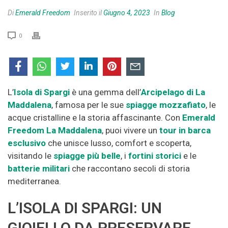
Di
Emerald Freedom
Inserito il
Giugno 4, 2023
In
Blog
0
L’
Isola di Spargi
è una gemma dell’
Arcipelago di La
Maddalena
, famosa per le sue
spiagge mozzafiato
, le
acque cristalline e la storia affascinante. Con
Emerald
Freedom La Maddalena
, puoi vivere un
tour in barca
esclusivo
che unisce lusso, comfort e scoperta,
visitando le
spiagge più belle
, i
fortini storici
e le
batterie militari
che raccontano secoli di storia
mediterranea.
L’ISOLA DI SPARGI: UN
GIOIELLO DA PRESERVARE