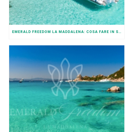
EMERALD FREEDOM LA MADDALENA: COSA FARE IN SARDEGNA IN PRIMAVERA E AUTUNNO