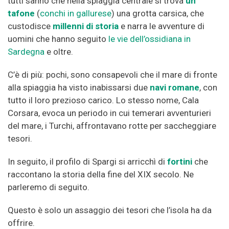
tutti sanno che nella spiaggia centrale si trova
un
tafone
(
conchi in gallurese
) una grotta carsica, che
custodisce
millenni di storia
e narra le avventure di
uomini che hanno seguito
le vie dell’ossidiana in
Sardegna
e oltre.
C’è di più: pochi, sono consapevoli che il mare di fronte
alla spiaggia ha visto inabissarsi due
navi romane
, con
tutto il loro prezioso carico. Lo stesso nome, Cala
Corsara, evoca un periodo in cui temerari avventurieri
del mare, i Turchi, affrontavano rotte per saccheggiare
tesori.
In seguito, il profilo di Spargi si arricchì di
fortini
che
raccontano la storia della fine del XIX secolo. Ne
parleremo di seguito.
Questo è solo un assaggio dei tesori che l’isola ha da
offrire.